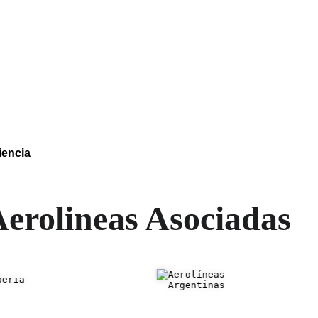
iencia
erolineas Asociadas