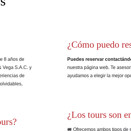
s
¿Cómo puedo res
e 8 años de 
Puedes reservar contactán
& Vega S.A.C. y 
nuestra página web. Te asesor
riencias de 
ayudamos a elegir la mejor op
olvidables, 
¿Los tours son e
ours?
🚐 Ofrecemos ambos tipos de s