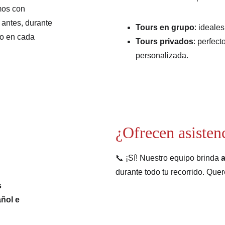
mos con 
antes, durante 
Tours en grupo
: ideale
do en cada 
Tours privados
: perfect
personalizada.
¿Ofrecen asistenc
📞 ¡Sí! Nuestro equipo brinda 
a
durante todo tu recorrido. Quer
s
ñol e 